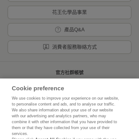
花王化學品事業
產品Q&A
消費者服務聯絡方式
官方社群帳號
Cookie preference
We use cookies to improve your experience on our website,
to personalise content and ads, and to analyse our traffic.
首頁
關於花王
We also share information about your use of our website
with our advertising and analytics partners, who may
可持續發展
創新研發
combine it with other information that you have provided to
them or that they have collected from your use of their
品牌資訊
新聞速報
services.