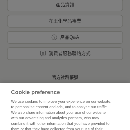
產品資訊
花王化學品事業
產品Q&A
消費者服務聯絡方式
官方社群帳號
Cookie preference
We use cookies to improve your experience on our website,
to personalise content and ads, and to analyse our traffic.
首頁
關於花王
We also share information about your use of our website
with our advertising and analytics partners, who may
可持續發展
創新研發
combine it with other information that you have provided to
them or that they have collected from your use of their