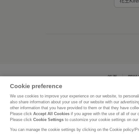
花王Kir
首頁
關於
Cookie preference
We use cookies to improve your experience on our website, to personali
also share information about your use of our website with our advertisi
other information that you have provided to them or that they have coll
Please click
Accept All Cookies
if you agree with the use of all of our 
Please click
Cookie Settings
to customize your cookie settings on our
You can manage the cookie settings by clicking on the Cookie policy/Priv