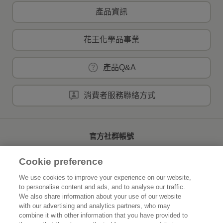
產品資訊
花王化學品事業
產品Q&A
消費者服務聯絡方式
官方社群帳號
Cookie preference
We use cookies to improve your experience on our website,
to personalise content and ads, and to analyse our traffic.
首頁
關於花王
We also share information about your use of our website
with our advertising and analytics partners, who may
可持續發展
創新研發
combine it with other information that you have provided to