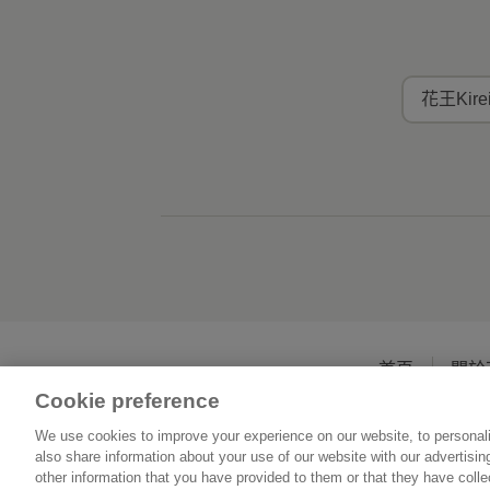
花王Kir
首頁
關於
Cookie preference
We use cookies to improve your experience on our website, to personali
also share information about your use of our website with our advertisi
other information that you have provided to them or that they have coll