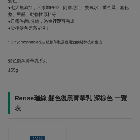
髮色
●七大無添加，不添加PPD、阿摩尼亞、雙氧水、重金屬、塑化
劑、甲醛、動物性原料等
●只需停留5分鐘，浴室裡即可完成
●染後髮色柔亮光澤！
* Dihydroxyindole來自植物萃取及應用酒麴發酵技術生成
髮色復黑菁華乳系列
155g
Rerise瑞絲 髮色復黑菁華乳 深棕色 一覽
表