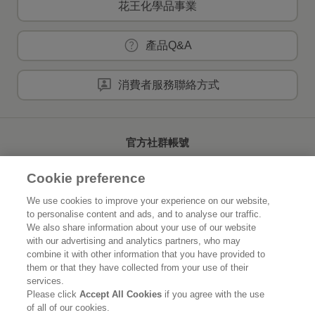
花王化學品事業
產品Q&A
消費者服務聯絡方式
官方社群帳號
Cookie preference
We use cookies to improve your experience on our website,
to personalise content and ads, and to analyse our traffic.
首頁
關於花王
We also share information about your use of our website
with our advertising and analytics partners, who may
可持續發展
創新研發
combine it with other information that you have provided to
them or that they have collected from your use of their
品牌資訊
新聞速報
services.
Please click
Accept All Cookies
if you agree with the use
of all of our cookies.
徵才資訊