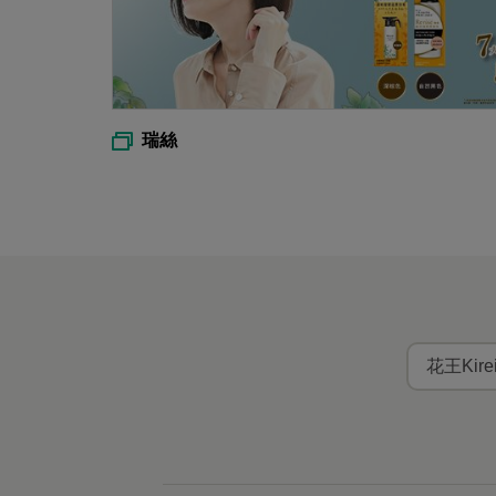
瑞絲
花王Kir