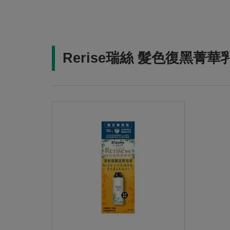
Rerise瑞絲 髮色復黑菁華