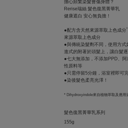
擔心頻繁染髮會傷身體？
Rerise瑞絲 髮色復黑菁華乳
健康遮白 安心無負擔！
●配方含天然來源萃取上色成分
來源萃取上色成分
●與傳統染髮劑不同，使用方式
進式的附著於頭髮上，讓白髮逐
●七大無添加，不添加PPD、
性原料等
●只需停留5分鐘，浴室裡即可
●染後髮色柔亮光澤！
* Dihydroxyindole來自植物萃取
髮色復黑菁華乳系列
155g