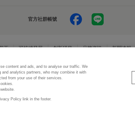
官方社群帳號
花王
可持續發展
創新研發
品牌資訊
新聞速報
se content and ads, and to analyse our traffic. We
使用規範
隱私保護
Social Media Policy
ng and analytics partners, who may combine it with
ected from your use of their services.
cookies.
 website.
Copyright © Kao (Taiwan) Corporation. All rights reserved.
acy Policy link in the footer.