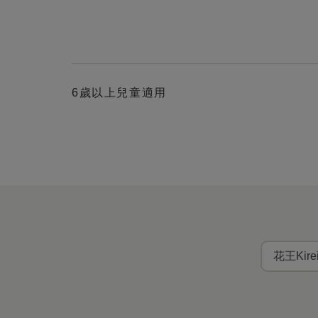
6歲以上兒童適用
花王Kir