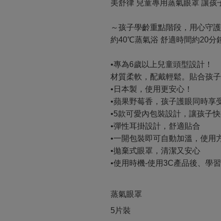
美舒律 兒童專用蒸氣眼罩 讓孩
～孩子學齡重點階段，用心守護
約40℃蒸氣浴 舒適時間約20
•專為6歲以上兒童頭型設計！
材質柔軟，配戴輕鬆。貼合孩子
•日本製，使用更安心！
•蘋果野莓香，孩子護眼同時享
•5款可愛內包裝設計，讓孩子
•彈性耳掛設計，舒適貼合
•一開包裝即可自動加溫，使用
•拋棄式眼罩，清潔又安心
•使用時機‐使用3C產品後、學
蒸氣眼罩
5片裝