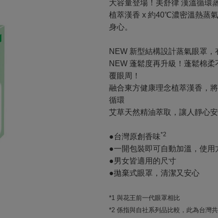
大容量登場！美舒律 漢溫循環
植萃漢香 x 約40℃濃密溫熱
身心。
NEW 新型結構設計蒸氣眼罩，
NEW 蓬鬆度再升級！蓬鬆棉
覆眼周！
融合東方健康理念植萃漢香，將
循環
艾草天然精油萃取，讓人靜心安
*2
●台灣原創香味
●一開包裝即可自動加溫，使用
●男女皆適用的尺寸
●拋棄式眼罩，清潔又安心
*1 與花王前一代眼罩相比
*2 係指與自社系列品比較，此為台灣