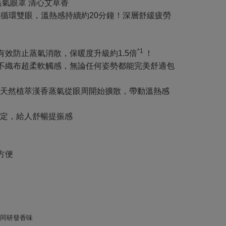
蒸氣眼罩 清心艾草香
蒸氣循環雙眼，溫熱感持續約20分鐘！深層舒緩疲勞
*1
有效防止蒸氣消散，保暖度升級約1.5倍
！
柔不織布超柔軟觸感，無論任何姿勢都能完美舒適包
天然植萃漢香蒸氣從眼周開始擴散，帶動溫熱感
定，給人舒暢提振感
方便
共同研發香味