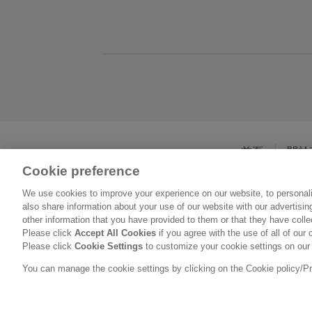
首頁
關於
Cookie preference
We use cookies to improve your experience on our website, to personali
also share information about your use of our website with our advertisi
other information that you have provided to them or that they have coll
Please click
Accept All Cookies
if you agree with the use of all of our 
Please click
Cookie Settings
to customize your cookie settings on our
You can manage the cookie settings by clicking on the Cookie policy/Priv