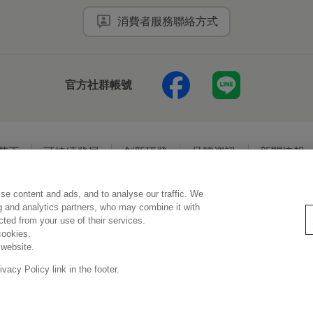
消費者服務聯絡方式
官方社群帳號
花王
可持續發展
創新研發
品牌資訊
新聞速報
se content and ads, and to analyse our traffic. We
使用規範
隱私保護
Social Media Policy
ng and analytics partners, who may combine it with
ected from your use of their services.
cookies.
 website.
Copyright © Kao (Taiwan) Corporation. All rights reserved.
acy Policy link in the footer.