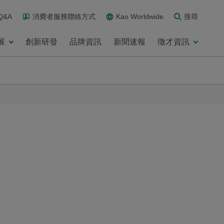
Q&A
消費者服務聯絡方式
Kao Worldwide
搜尋
展
創新研發
品牌資訊
新聞速報
徵才資訊