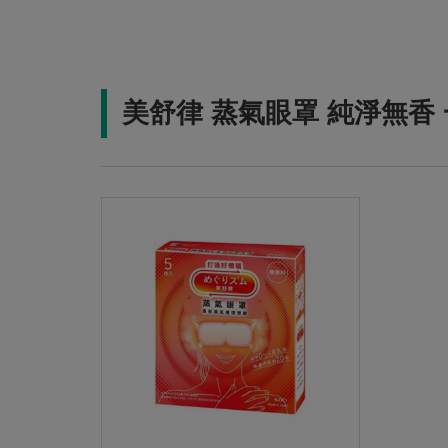
美舒律 蒸氣眼罩 純淨無香