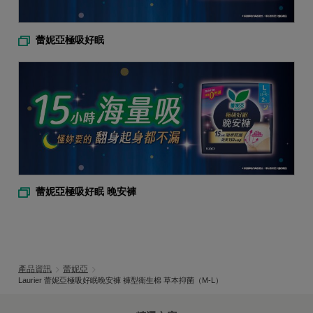
蕾妮亞極吸好眠
蕾妮亞極吸好眠 晚安褲
產品資訊
蕾妮亞
Laurier 蕾妮亞極吸好眠晚安褲 褲型衛生棉 草本抑菌（M-L）