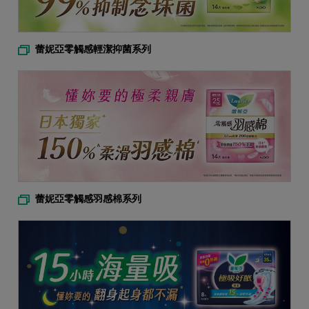
蕾妮亞零觸感輕潔抑菌系列
蕾妮亞零觸感羽感棉系列