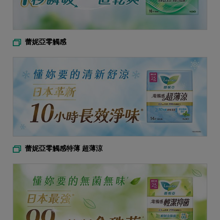
蕾妮亞零觸感
蕾妮亞零觸感特薄 超薄涼