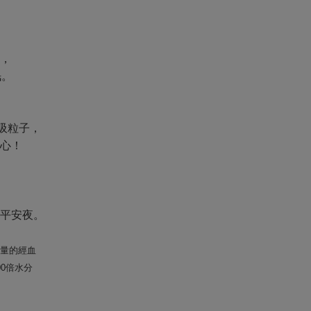
，
眠。
吸粒子，
心！
，
平安夜。
大量的經血
00倍水分