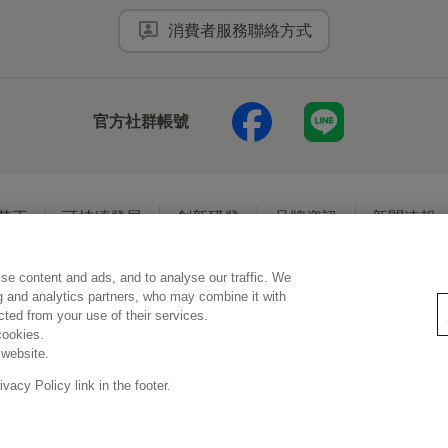
消費者服務聯絡方式
官方社群帳號
花王
可持續發展
創新研發
品牌資訊
新聞速報
se content and ads, and to analyse our traffic. We
使用規範
隱私保護
Social Media Policy
ng and analytics partners, who may combine it with
ected from your use of their services.
cookies.
 website.
Copyright © Kao (Taiwan) Corporation. All rights reserved.
acy Policy link in the footer.