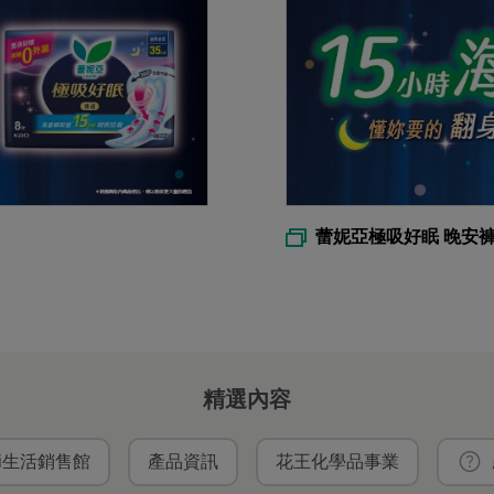
蕾妮亞極吸好眠 晚安
精選內容
ei生活銷售館
產品資訊
花王化學品事業