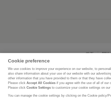
首頁
關於
Cookie preference
We use cookies to improve your experience on our website, to personali
also share information about your use of our website with our advertisi
other information that you have provided to them or that they have coll
Please click
Accept All Cookies
if you agree with the use of all of our 
Please click
Cookie Settings
to customize your cookie settings on our
You can manage the cookie settings by clicking on the Cookie policy/Priv