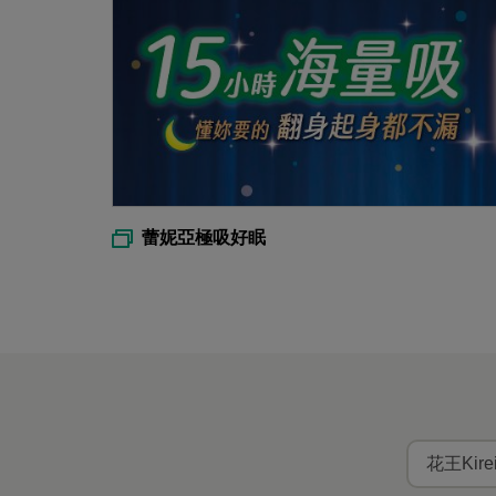
蕾妮亞極吸好眠
花王Kir