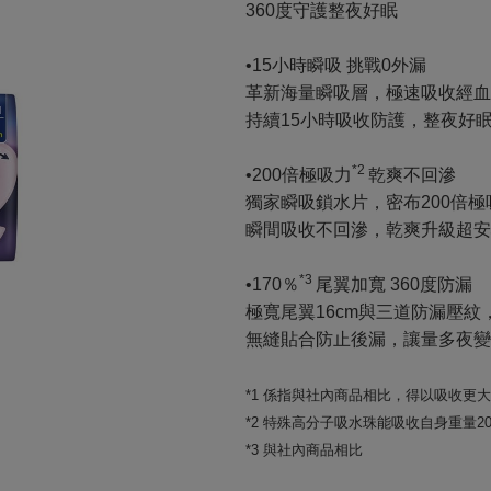
360度守護整夜好眠
•15小時瞬吸 挑戰0外漏
革新海量瞬吸層，極速吸收經血
持續15小時吸收防護，整夜好
*2
•200倍極吸力
乾爽不回滲
獨家瞬吸鎖水片，密布200倍極
瞬間吸收不回滲，乾爽升級超安
*3
•170％
尾翼加寬 360度防漏
極寬尾翼16cm與三道防漏壓紋
無縫貼合防止後漏，讓量多夜變
*1 係指與社內商品相比，得以吸收更
*2 特殊高分子吸水珠能吸收自身重量2
*3 與社內商品相比