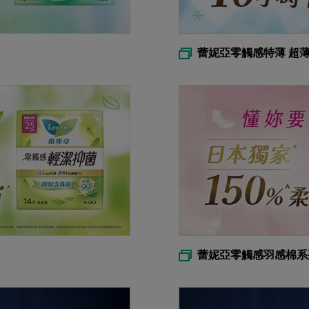
蕾妮亞零觸感特薄 超
蕾妮亞零觸感羽感棉系