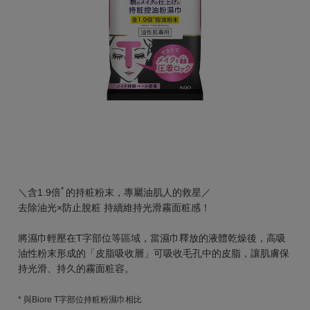
*
＼含1.9倍
的持粧粉末，專屬油肌人的救星／
去除油光×防止脫粧 持續維持光滑霧面粧感！
將濕巾輕壓在T字部位等區域，當濕巾釋放的液體乾燥後，高吸
油性粉末形成的「皮脂吸收層」可吸收毛孔中的皮脂，讓肌膚保
持光滑、持久的霧面粧容。
* 與Biore T字部位持粧粉濕巾相比