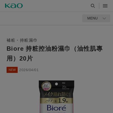
MENU
補粧・持粧濕巾
Biore 持粧控油粉濕巾（油性肌專
用）20片
2026/04/01
NEW