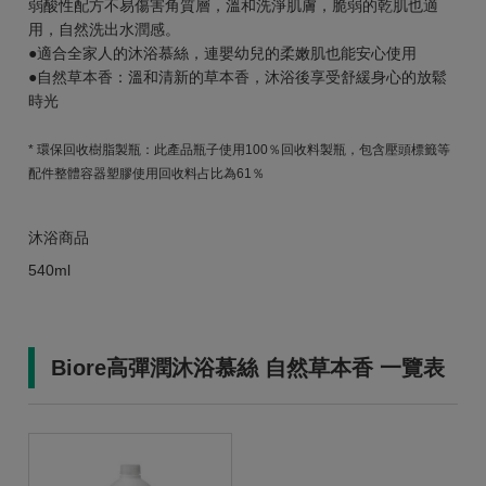
弱酸性配方不易傷害角質層，溫和洗淨肌膚，脆弱的乾肌也適
用，自然洗出水潤感。
●適合全家人的沐浴慕絲，連嬰幼兒的柔嫩肌也能安心使用
●自然草本香：溫和清新的草本香，沐浴後享受舒緩身心的放鬆
時光
* 環保回收樹脂製瓶：此產品瓶子使用100％回收料製瓶，包含壓頭標籤等
配件整體容器塑膠使用回收料占比為61％
沐浴商品
540ml
Biore高彈潤沐浴慕絲 自然草本香 一覽表