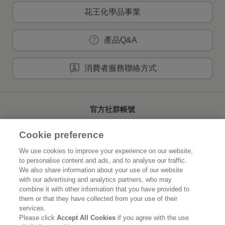
花王化學品事業
產品Q&A
消費者服務聯絡方式
官方社群帳號
Cookie preference
We use cookies to improve your experience on our website,
to personalise content and ads, and to analyse our traffic.
首頁
關於花王
We also share information about your use of our website
with our advertising and analytics partners, who may
可持續發展
創新研發
combine it with other information that you have provided to
them or that they have collected from your use of their
品牌資訊
新聞速報
services.
Please click
Accept All Cookies
if you agree with the use