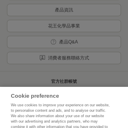
產品資訊
花王化學品事業
產品Q&A
消費者服務聯絡方式
官方社群帳號
Cookie preference
We use cookies to improve your experience on our website,
to personalise content and ads, and to analyse our traffic.
首頁
關於花王
We also share information about your use of our website
with our advertising and analytics partners, who may
可持續發展
創新研發
combine it with other information that you have provided to