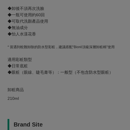
◆卸後不須再次洗臉
◆一瓶可使用約60回
◆可取代洗顏產品使用
◆無油成分
◆怡人水漾花香
* 當遇到較難卸除的防水型彩粧，建議搭配“Bioré頂級深層卸粧棉”使用
適用彩粧類型
◆日常底粧
◆眼粧（眼線、睫毛膏等）：一般型（不包含防水型眼粧）
卸粧商品
210ml
Brand Site