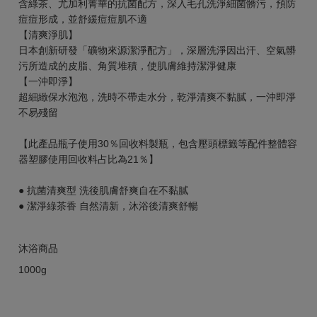
含綠茶、尤加利菁華的抗菌配方，深入毛孔洗淨細菌髒污，預防
痘痘形成，並舒緩痘痘肌不適
【清爽淨肌】
日本創新研發「礦物來源潔淨配方」，深層洗淨因出汗、空氣髒
污所造成的皮脂、角質堆積，使肌膚維持潔淨健康
【一沖即淨】
超細緻保水泡泡，洗時不帶走水分，乾淨清爽不黏膩，一沖即淨
不易殘留
【此產品瓶子使用30％回收料製瓶，包含壓頭標籤等配件整體容
器塑膠使用回收料占比為21％】
● 抗菌清爽型 洗後肌膚舒爽自在不黏膩
● 潔淨綠茶香 自然清新，沐浴後清爽舒暢
沐浴商品
1000g