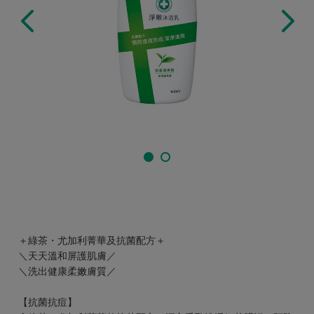
＋綠茶・尤加利菁華及抗菌配方＋
＼天天溫和屏護肌膚／
＼洗出健康柔嫩膚質／
【抗菌抗痘】