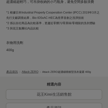
超濃縮超輕巧，可吊掛收納的小巧瓶身，避免空間多餘浪費
*1 根據日本Industrial Property Cooperation Center (IPCC) 2019年3月之
先行文獻調查結果，Bio IOSxAC-HEC為世界首創之洗淨技術
*2 係以自社商品為比較基準，更趨近零髒污/零異味/零殘留的洗衣體驗
*3 與花王集團社內品比較
衣物用洗劑
400g
產品資訊
Attack ZERO
Attack ZERO超濃縮噴槍型洗衣凝露 400g
精選內容
花王Kirei生活銷售館
產品資訊