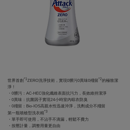
*1
*2
世界首創
ZERO洗淨技術，實現0髒污0異味0殘留
的極致潔
淨！
・0髒污：AC-HEC強化纖維表面抗污力，長效維持潔淨
・0異味：抗菌因子實現24小時室內晾衣防臭
・0殘留：Bio-IOS高親水性迅速沖淨，洗劑成分不殘留
*3
第一瓶噴槍型洗衣精
・單手即可使用，不沾手不滴漏，輕鬆不費力
・按壓計量，調整用量更自由