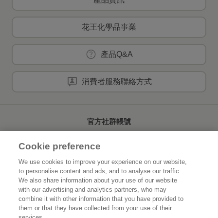
花王化學品事業
產品Q&A
消費者服務聯絡方式
官方社群帳號
Cookie preference
We use cookies to improve your experience on our website,
to personalise content and ads, and to analyse our traffic.
首頁
關於花王
We also share information about your use of our website
with our advertising and analytics partners, who may
可持續發展
創新研發
combine it with other information that you have provided to
them or that they have collected from your use of their
品牌資訊
新聞速報
services.