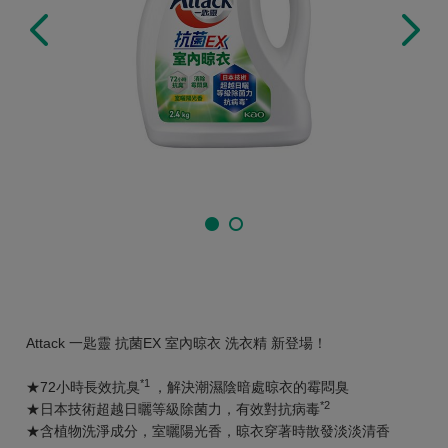
Attack 一匙靈 抗菌EX 室內晾衣 洗衣精 新登場！
*1
★72小時長效抗臭
，解決潮濕陰暗處晾衣的霉悶臭
*2
★日本技術超越日曬等級除菌力，有效對抗病毒
★含植物洗淨成分，室曬陽光香，晾衣穿著時散發淡淡清香