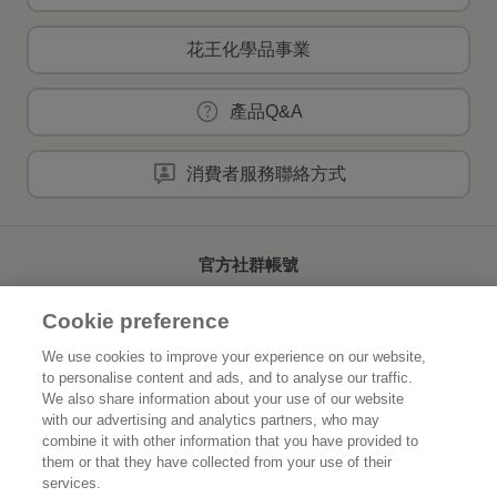
花王化學品事業
產品Q&A
消費者服務聯絡方式
官方社群帳號
Cookie preference
We use cookies to improve your experience on our website,
to personalise content and ads, and to analyse our traffic.
首頁
關於花王
We also share information about your use of our website
with our advertising and analytics partners, who may
可持續發展
創新研發
combine it with other information that you have provided to
them or that they have collected from your use of their
品牌資訊
新聞速報
services.