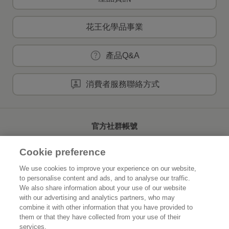
花王化學品事業
產品Q&A
消費者服務聯絡方式
官方社群帳號
Cookie preference
We use cookies to improve your experience on our website,
to personalise content and ads, and to analyse our traffic.
首頁
關於花王
We also share information about your use of our website
with our advertising and analytics partners, who may
可持續發展
創新研發
combine it with other information that you have provided to
them or that they have collected from your use of their
品牌資訊
新聞速報
services.