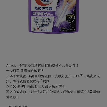
Attack 一匙靈 極效洗衣霸 防蟎成分Plus 新誕生！
*1
一拋極淨 除塵蟎過敏原
*2
日本革新技術 10萬顆速溶微粒，洗淨力提升110％
，具高效洗
*3
淨、除臭及抗菌抗病毒
功效
含MDJ 防蟎阻隔層 防止塵蟎過敏原孳生
深入衣物纖維，快速鎖定污垢並溶解，輕鬆洗去頑垢污漬及塵蟎
過敏原！