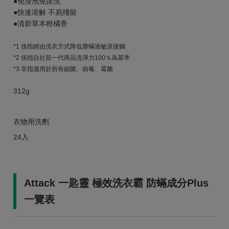
●免浸泡免搓洗
●快速溶解 不易殘留
●清新草本柑橘香
*1 係指經由洗衣方式降低塵蟎過敏原接觸
*2 係指自社前一代商品洗淨力100％為基準
*3 非指適用於所有細菌、病毒、霉菌
312g
衣物用洗劑
24入
Attack 一匙靈 極效洗衣霸 防蟎成分Plus
一覽表