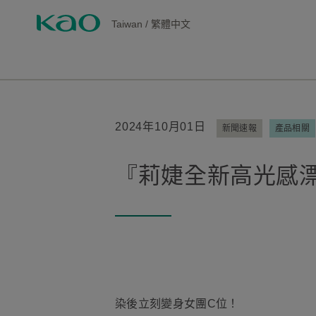
Taiwan
/
繁體中文
2024年10月01日
新聞速報
產品相關
『莉婕全新高光感漂
染後立刻變身女團C位！