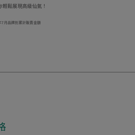
你輕鬆展現高級仙氣！
023年7月品牌別累計販賣金額
格