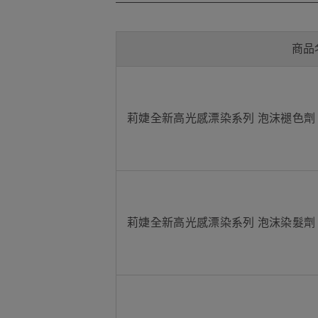
商品
莉婕全新高光感漂染系列 泡沫褪色劑
莉婕全新高光感漂染系列 泡沫染髮劑