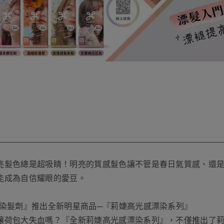
亮髮色總是超吸睛！明亮的質感髮色讓不管是春日氣質感、還
能成為自信耀眼的愛豆。
染髮劑』推出全新明星商品─『莉婕高光感漂染系列』
讓荷包大失血嗎？『全新莉婕高光感漂染系列』，不僅推出了莉