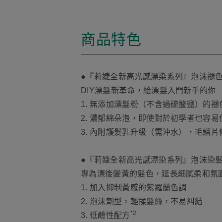
商品特色
●『莉婕全新高光感漂染系列』泡沫褪
DIY漂髮新革命，給漂髮入門新手的你
1. 無添加漂髮粉（不含過硫酸鹽）的
2. 濃郁綿朵泡，即使對於初學者也容
3. 內附護髮乳升級（需沖水），毛鱗
●『莉婕全新高光感漂染系列』泡沫染
專為漂後變黃的髮色，延長細膩柔和氛
1. 加入抑制黃感的紫羅蘭色調
2. 泡沫劑型，輕揉髮絲，不易糾結
*2
3. 低鹼性配方