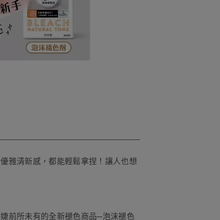
是優雅清新感，都能輕鬆拿捏！讓人也想
婕前所未有的全新褪色商品─泡沫褪色