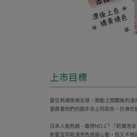
上市目標
愛豆熱潮席捲全球，舞動之間飄逸的淺
要跟著她們的腳步染上同款色，彷彿也
*1
日本人氣熱銷、霸榜NO.1
『莉婕泡沫
對愛豆同款淺亮色很是心動，但又不想