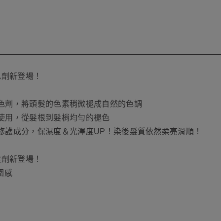
色劑新登場！
褪色劑，將頭髮的色素稍微褪成自然的色調
易使用，從髮根到髮梢均勻的褪色
片修護成分，保濕度＆光澤度UP！染後髮質依然柔亮滑順！
髮劑新登場！
圍感