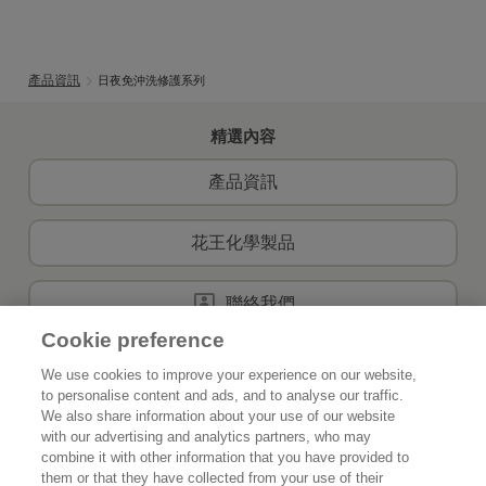
產品資訊
日夜免沖洗修護系列
精選內容
產品資訊
花王化學製品
聯絡我們
Cookie preference
We use cookies to improve your experience on our website,
to personalise content and ads, and to analyse our traffic.
首頁
關於花王
We also share information about your use of our website
with our advertising and analytics partners, who may
可持續發展
創新
combine it with other information that you have provided to
them or that they have collected from your use of their