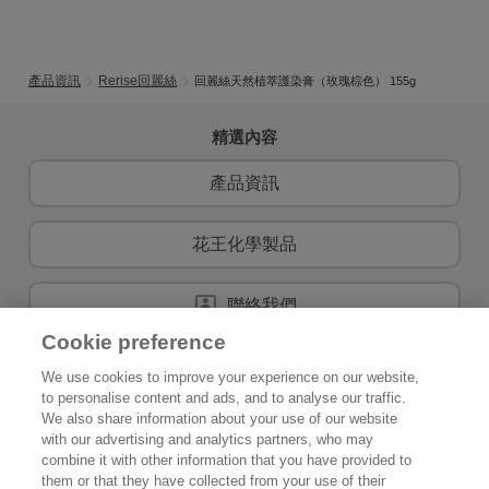
產品資訊
Rerise回麗絲
回麗絲天然植萃護染膏（玫瑰棕色） 155g
精選內容
產品資訊
花王化學製品
聯絡我們
Cookie preference
We use cookies to improve your experience on our website,
to personalise content and ads, and to analyse our traffic.
首頁
關於花王
We also share information about your use of our website
with our advertising and analytics partners, who may
可持續發展
創新
combine it with other information that you have provided to
them or that they have collected from your use of their