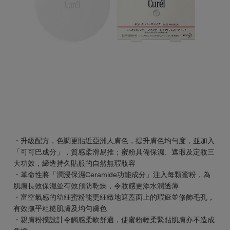
・升級配方，色調更貼近亞洲人膚色，提升膚色均勻度，並加入
「可可巴成分」，質感柔滑易推；蜜粉具備保濕、遮瑕及定妝三
大功效，締造持久貼服的自然無瑕妝容
・革命性將「潤浸保濕Ceramide功能成分」注入每顆蜜粉，為
肌膚長效保濕並有效預防乾燥，令妝感更添水潤透薄
・富空氣感的幼細蜜粉能更細緻地遮蓋面上的瑕疵並修飾毛孔，
有效撫平粗糙肌膚及均勻膚色
・親膚粉撲設計令觸感柔軟舒適，使蜜粉輕柔緊貼肌膚亦不造成