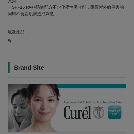
負擔
・SPF16 PA++防曬配方不含化學性吸收劑，阻隔紫外線侵害的
同時不會對肌膚造成刺激
底妝產品
8g
Brand Site