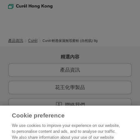
Curél Hong Kong
產品資訊
Curél
Curél 輕透保濕無瑕蜜粉 (自然肌) 8g
精選內容
產品資訊
花王化學製品
聯絡我們
Cookie preference
We use cookies to improve your experience on our website,
to personalise content and ads, and to analyse our traffic.
首頁
關於花王
We also share information about your use of our website