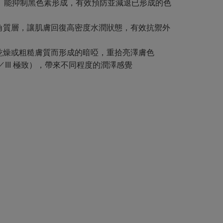
vative」。能抑制黑色素形成，有效預防並減退已形成的色
角質層，讓肌膚回復高密度水潤狀態，有效抗禦外
乾燥或粗糙膚質而形成的暗啞，重拾亮澤膚色
層／III 極致），帶來不同程度的潤澤感覺