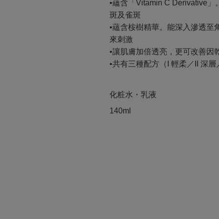
•蘊含「Vitamin C Deri
斑及雀斑
•蘊含桉樹精華。能深入滲透至
來刺激
•讓肌膚加倍透亮，更可改善因
•共有三種配方（I 輕柔／II 深
化粧水・乳液
140ml