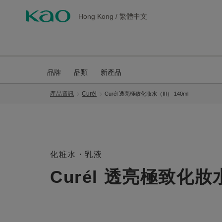
Hong Kong
/
繁體中文
品牌
品類
新產品
產品資訊
Curél
Curél 透亮極致化妝水（III） 140ml
化粧水・乳液
Curél 透亮極致化妝水（