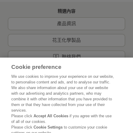
精選內容
產品資訊
花王化學製品
聯絡我們
Cookie preference
We use cookies to improve your experience on our website,
to personalise content and ads, and to analyse our traffic.
首頁
關於花王
We also share information about your use of our website
with our advertising and analytics partners, who may
可持續發展
創新
combine it with other information that you have provided to
them or that they have collected from your use of their
我們的品牌
最新資訊
services.
Please click
Accept All Cookies
if you agree with the use
of all of our cookies.
事業發展
Please click
Cookie Settings
to customize your cookie
settings on our website.