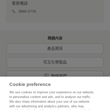
查詢電話
2866-3776
精選內容
產品資訊
花王化學製品
聯絡我們
Cookie preference
We use cookies to improve your experience on our website,
to personalise content and ads, and to analyse our traffic.
首頁
關於花王
We also share information about your use of our website
with our advertising and analytics partners, who may
可持續發展
創新