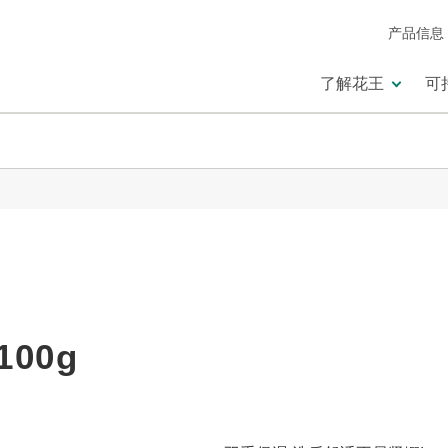
产品信息
了解花王
可
00g