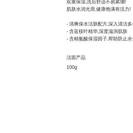
双重保湿,洗后舒适不易紧绷!
肌肤水润光滑,健康饱满有活力!
- 清爽保水洁肤配方,深入清洁
- 含蓝桉叶精华,深度滋润肌肤
- 含精氨酸保湿因子,帮助防止
洁面产品
100g