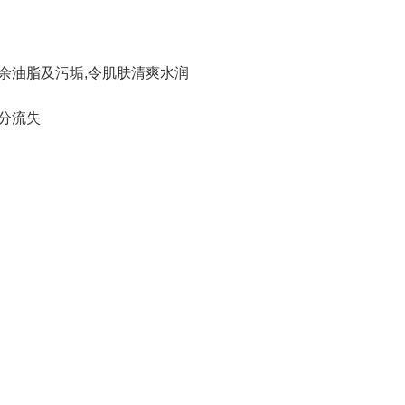
多余油脂及污垢,令肌肤清爽水润
水分流失