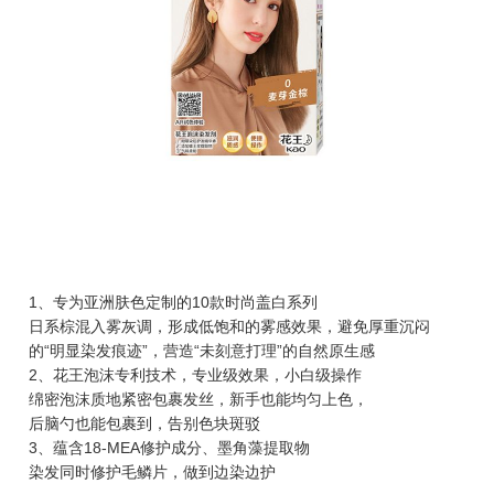
1、专为亚洲肤色定制的10款时尚盖白系列
日系棕混入雾灰调，形成低饱和的雾感效果，避免厚重沉闷
的“明显染发痕迹”，营造“未刻意打理”的自然原生感
2、花王泡沫专利技术，专业级效果，小白级操作
绵密泡沫质地紧密包裹发丝，新手也能均匀上色，
后脑勺也能包裹到，告别色块斑驳
3、蕴含18-MEA修护成分、墨角藻提取物
染发同时修护毛鳞片，做到边染边护