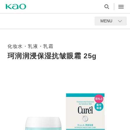
MENU
化妆水・乳液・乳霜
珂润润浸保湿抗皱眼霜 25g