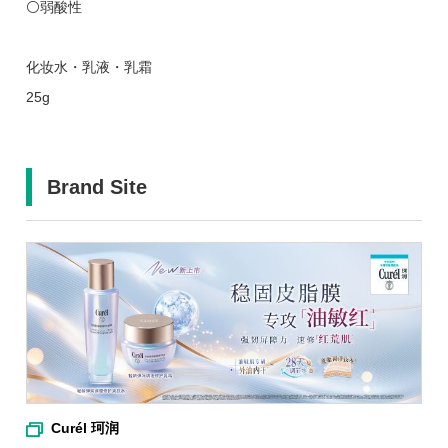
⚪弱酸性
化妆水・乳液・乳霜
25g
Brand Site
Curél 珂润