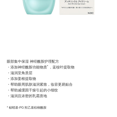
眼部集中保湿 神经酰胺护理配方
*
・添加神经酰胺功能物质
，蓝桉叶提取物
・滋润至角质层
・添加姜根提取物
・帮助眼周肌肤滋润紧致，妆容更易贴合
・帮助减缓因干燥引起的小细纹
・滋润且浓密的乳霜质地
* 鲸蜡基-PG 羟乙基棕榈酰胺