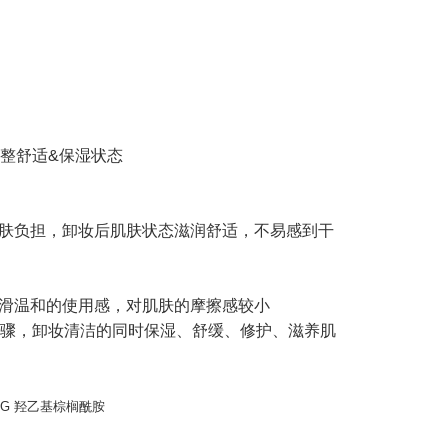
整舒适&保湿状态
肌肤负担，卸妆后肌肤状态滋润舒适，不易感到干
顺滑温和的使用感，对肌肤的摩擦感较小
三步骤，卸妆清洁的同时保湿、舒缓、修护、滋养肌
PG 羟乙基棕榈酰胺