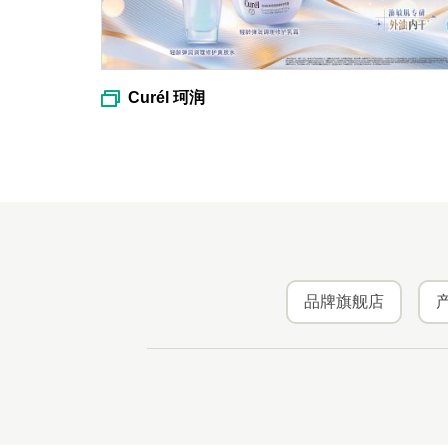
Curél 珂润
品牌旗舰店