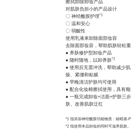
擦拭卸除卸妆产品
对肌肤负担小的产品设计
*1
〇 神经酰胺护理
〇 温和安心
〇 弱酸性
使用乳液来卸除面部妆容
去除面部妆容，帮助肌肤轻松重
● 养肤修护型卸妆产品
*2
● 随时随地，以卸养肤
● 使用后无需冲洗，帮助减少
燥、紧绷和粘腻
● 早晚清洁护肤均可使用
● 配合化妆棉擦拭使用，具有
● 一瓶完成卸妆+洁面+护肤
肤、改善肌肤泛红
*1 指添加神经酰胺功能物质：鲸蜡基-
*2 指使用本品卸妆的同时可滋养肌肤。