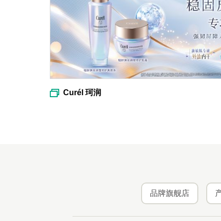
Curél 珂润
品牌旗舰店