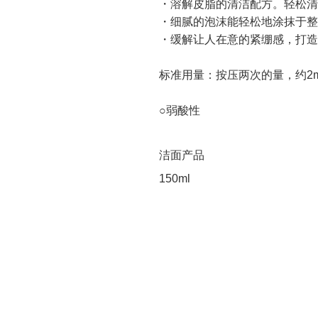
・溶解皮脂的清洁配方。轻松清
・细腻的泡沫能轻松地涂抹于整
・缓解让人在意的紧绷感，打造
标准用量：按压两次的量，约2m
○弱酸性
洁面产品
150ml