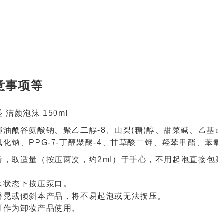
意事项等
洁颜泡沫 150ml
椰油酰谷氨酸钠、聚乙二醇-8、山梨(糖)醇、甜菜碱、乙
化钠、PPG-7-丁醇聚醚-4、甘草酸二钾、羟苯甲酯、苯
后，取适量（按压两次，约2ml）于手心，不用起泡直接
水状态下按压泵口。
摇晃或倾斜本产品，将不易起泡或无法按压。
可作为卸妆产品使用。