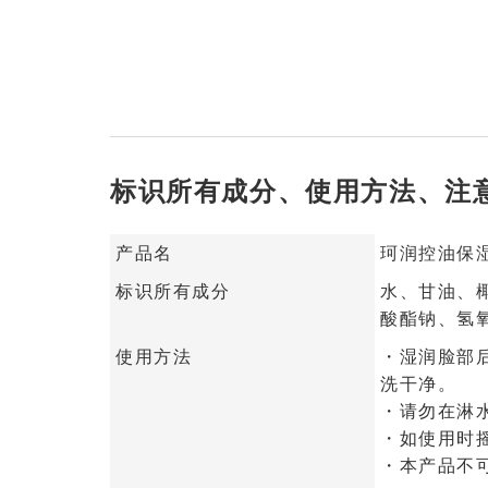
标识所有成分、使用方法、注
产品名
珂润控油保湿 
标识所有成分
水、甘油、
酸酯钠、氢氧
使用方法
・湿润脸部
洗干净。
・请勿在淋
・如使用时
・本产品不