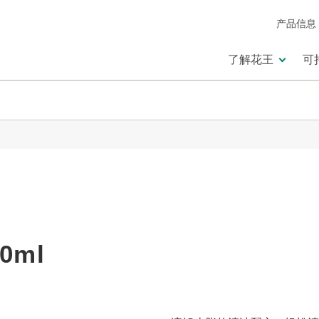
产品信息
了解花王
可
0ml