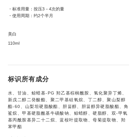
・标准用量：按压3－4次的量
・使用周期：约2个半月
美白
110ml
标识所有成分
水、甘油、鲸蜡基-PG 羟乙基棕榈酰胺、氢化聚异丁烯、
新戊二醇二癸酸酯、聚二甲基硅氧烷、丁二醇、聚山梨醇
酯-60、山梨坦硬脂酸酯、胆甾醇、胆甾醇异硬脂酸酯、角
鲨烷、甲基硬脂酰基牛磺酸钠、鲸蜡醇、硬脂醇、双-甲氧
基丙酰胺基异二十二烷、蓝桉叶提取物、母菊提取物、羟
苯甲酯