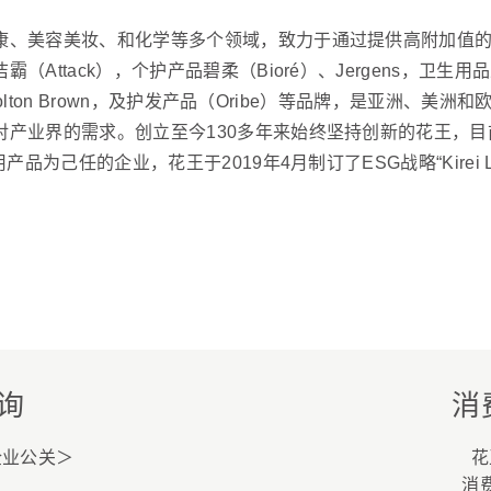
康、美容美妆、和化学等多个领域，致力于通过提供高附加值
ttack），个护产品碧柔（Bioré）、Jergens，卫生用品
Molton Brown，及护发产品（Oribe）等品牌，是亚洲、
产业界的需求。创立至今130多年来始终坚持创新的花王，目前
为己任的企业，花王于2019年4月制订了ESG战略“Kirei Lif
。
询
消
企业公关＞
花
消