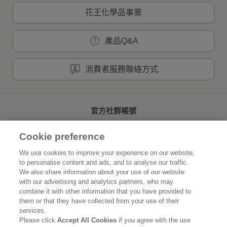
花王化學品事業
產品Q&A
消費者服務聯絡方式
官方社群帳號
Cookie preference
We use cookies to improve your experience on our website,
to personalise content and ads, and to analyse our traffic.
首頁
關於花王
We also share information about your use of our website
with our advertising and analytics partners, who may
可持續發展
創新研發
combine it with other information that you have provided to
them or that they have collected from your use of their
品牌資訊
新聞速報
services.
Please click
Accept All Cookies
if you agree with the use