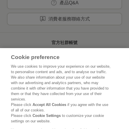
產品Q&A
消費者服務聯絡方式
官方社群帳號
Cookie preference
We use cookies to improve your experience on our website,
to personalise content and ads, and to analyse our traffic.
首頁
關於花王
We also share information about your use of our website
with our advertising and analytics partners, who may
可持續發展
創新研發
combine it with other information that you have provided to
them or that they have collected from your use of their
品牌資訊
新聞速報
services.
Please click
Accept All Cookies
if you agree with the use
of all of our cookies.
徵才資訊
Please click
Cookie Settings
to customize your cookie
settings on our website.
使用規範
隱私保護
Social Media Policy