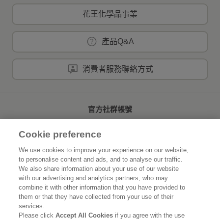
花王化學品事業
產品Q&A
消費者服務聯絡方式
官方社群帳號
Cookie preference
We use cookies to improve your experience on our website,
to personalise content and ads, and to analyse our traffic.
首頁
關於花王
We also share information about your use of our website
with our advertising and analytics partners, who may
可持續發展
創新研發
combine it with other information that you have provided to
them or that they have collected from your use of their
品牌資訊
新聞速報
services.
Please click
Accept All Cookies
if you agree with the use