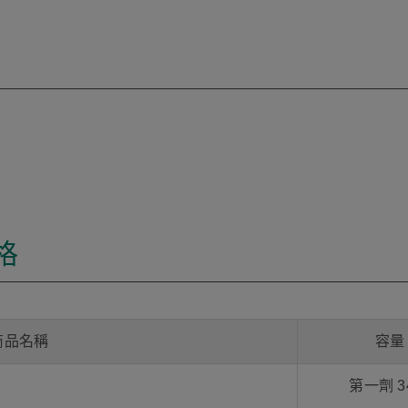
格
商品名稱
容量
第一劑 3