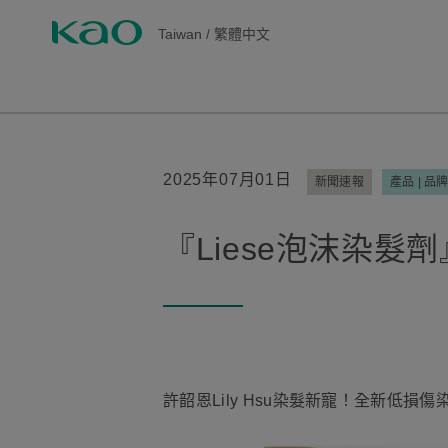
Taiwan
/
繁體中文
2025年07月01日
新聞速報
產品 | 品
『Liese泡沫染髮
許韶恩Lily Hsu染髮新寵！全新低