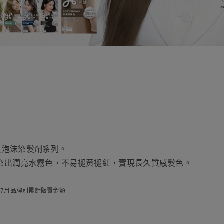
良泡沫染髮劑系列。
染出潤亮水霧色，不易褪黃褪紅，實現長久質感髮色。
23年7月品牌別累計販賣金額