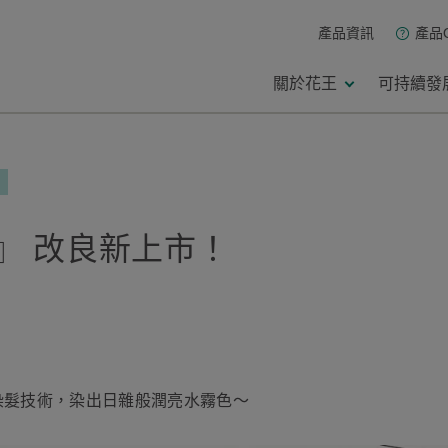
產品資訊
產品
關於花王
可持續發
牌
劑』 改良新上市！
損傷染髮技術，染出日雜般潤亮水霧色～