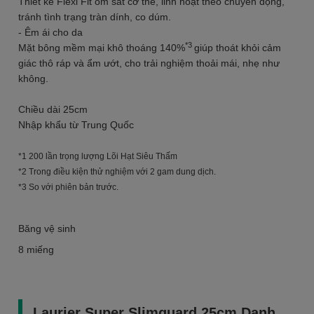
Thiết kế Flexi Fit ôm sát cơ thể, linh hoạt theo chuyển động,
tránh tình trạng tràn dính, co dúm.
- Êm ái cho da
*3
Mặt bông mềm mại khô thoáng 140%
giúp thoát khỏi cảm
giác thô ráp và ẩm ướt, cho trải nghiệm thoải mái, nhẹ như
không.
Chiều dài 25cm
Nhập khẩu từ Trung Quốc
*1 200 lần trọng lượng Lõi Hạt Siêu Thấm
*2 Trong điều kiện thử nghiệm với 2 gam dung dịch.
*3 So với phiên bản trước.
Băng vệ sinh
8 miếng
Laurier Super Slimguard 25cm Danh