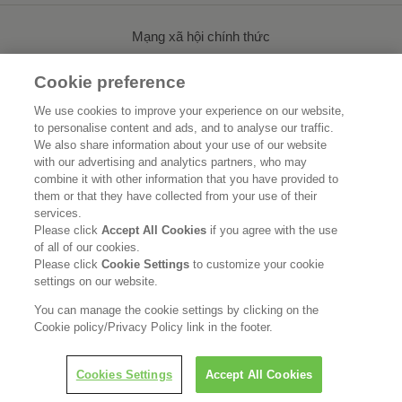
Mạng xã hội chính thức
Cookie preference
We use cookies to improve your experience on our website,
to personalise content and ads, and to analyse our traffic.
Trang chủ
Về Kao
We also share information about your use of our website
with our advertising and analytics partners, who may
Tính bền vững
Đổi Mới
combine it with other information that you have provided to
them or that they have collected from your use of their
Các thương hiệu của chúng tôi
Bản tin
services.
Please click
Accept All Cookies
if you agree with the use
of all of our cookies.
Cơ hội nghề nghiệp
Please click
Cookie Settings
to customize your cookie
settings on our website.
Thông cáo pháp lý
Chính sách bảo mật
Chính sách mạng xã hội
You can manage the cookie settings by clicking on the
Cookie policy/Privacy Policy link in the footer.
Cookies Settings
Accept All Cookies
Copyright © Kao Vietnam Co., Ltd. All rights reserved.