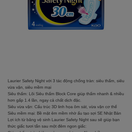
Laurier Safety Night với 3 tác động chống tràn: siêu thấm, siêu
vừa vặn, siêu mềm mại
Siêu thấm: Lõi Siêu thấm Block Core giúp thấm nhanh & nhiều
hơn gấp 1.4 lần, ngay cả chất dịch đặc.
Siêu vừa vặn: Cấu trúc 3D linh họa ôm sát, vừa vặn cơ thể
Siêu mềm mại: Bề mặt êm mềm nhờ ấu tạo sợi SE Nhật Bản
Lợi ích từ băng vệ sinh Laurier Safety Night sau sẽ giúp bạn
thức giấc tươi tắn sau một đêm ngon giấc: