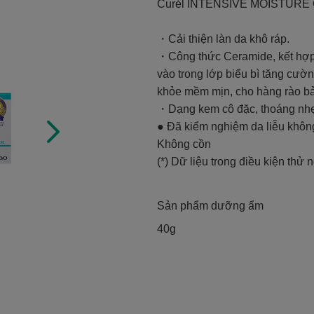
Curél INTENSIVE MOISTUR
・Cải thiện làn da khô ráp.
・Công thức Ceramide, kết hợp 
vào trong lớp biểu bì tăng cư
khỏe mềm mịn, cho hàng rào bả
・Dạng kem cô đặc, thoáng nhẹ,
● Đã kiểm nghiệm da liễu khôn
Không cồn
(*) Dữ liệu trong điều kiện thử 
Sản phẩm dưỡng ẩm
40g