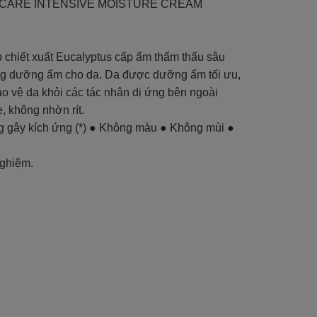
E CARE INTENSIVE MOISTURE CREAM
chiết xuất Eucalyptus cấp ẩm thẩm thấu sâu
ờng dưỡng ẩm cho da. Da được dưỡng ẩm tối ưu,
o vệ da khỏi các tác nhân dị ứng bên ngoài
 không nhờn rít.
g gây kích ứng (*) ● Không màu ● Không mùi ●
nghiệm.