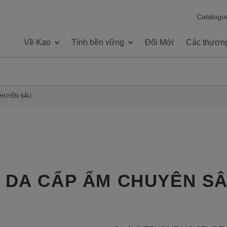
Catalogu
Về Kao
Tính bền vững
Đổi Mới
Các thương
CHUYÊN SÂU
 DA CẤP ẨM CHUYÊN S