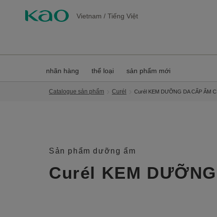
Vietnam
/
Tiếng Việt
nhãn hàng
thể loại
sản phẩm mới
Catalogue sản phẩm
Curél
Curél KEM DƯỠNG DA CẤP ẨM 
Sản phẩm dưỡng ẩm
Curél KEM DƯỠNG