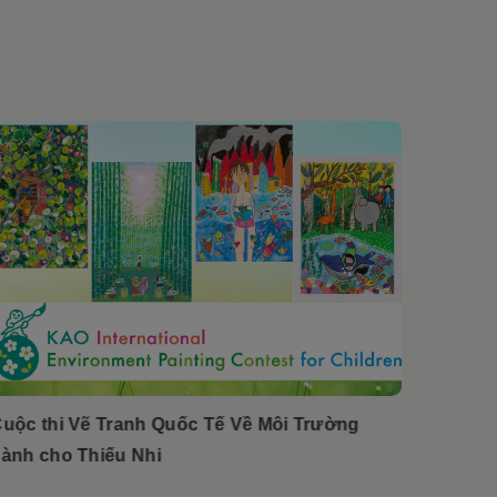
Kao Việ
uộc thi Vẽ Tranh Quốc Tế Về Môi Trường
“100 nơ
ành cho Thiếu Nhi