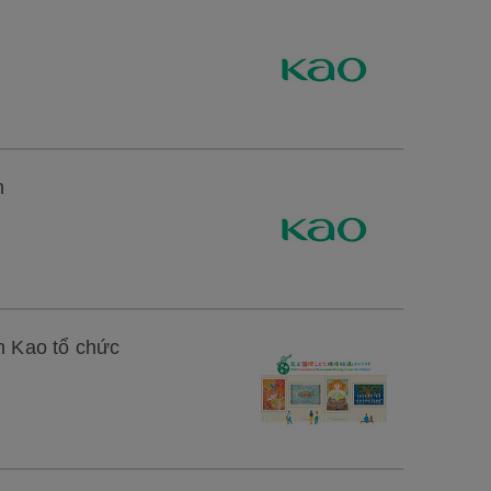
h
n Kao tổ chức