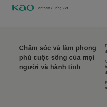
Vietnam
/
Tiếng Việt
Đ
Chăm sóc và làm phong
đ
phú cuộc sống của mọi
C
người và hành tinh
h
đ
K
r