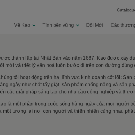
Catalogu
Về Kao
Tính bền vững
Đổi Mới
Các thương
ược thành lập tại Nhật Bản vào năm 1887, Kao được xây dự
Mục đích và giá trị của chúng tôi
ổi mới và triết lý văn hoá luôn bước đi trên con đường đúng 
húng tôi hoạt động trên hai lĩnh vực kinh doanh cốt lõi: S
ằng ngày như chất tẩy giặt, sản phẩm chống nắng và sản 
ến các giải pháp sáng tạo cho nhu cầu công nghiệp và thươ
ao là một phần trong cuộc sống hàng ngày của mọi người tr
a một tương lai nơi con người và thiên nhiên cùng nhau phát 