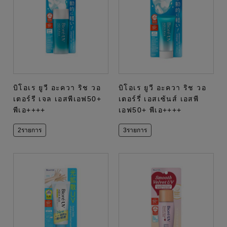
บิโอเร ยูวี อะควา ริช วอ
บิโอเร ยูวี อะควา ริช วอ
เตอร์รี เจล เอสพีเอฟ50+
เตอร์รี่ เอสเซ้นส์ เอสพี
พีเอ++++
เอฟ50+ พีเอ++++
2รายการ
3รายการ