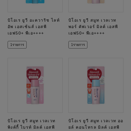
บิโอเร ยูวี อะควาริช ไลท์
บิโอเร ยูวี สมูท เวลเวท
อัพ เอสเซ้นส์ เอสพี
พอร์ คัฟเวอร์ มิลค์ เอสพี
เอฟ50+ พีเอ++++
เอฟ50+ พีเอ++++
1รายการ
1รายการ
บิโอเร ยูวี สมูท เวลเวท
บิโอเร ยูวี สมูท เวลเวท ออ
พิงค์กี้ ไบรท์ มิลค์ เอสพี
ยล์ คอนโทรล มิลค์ เอสพี