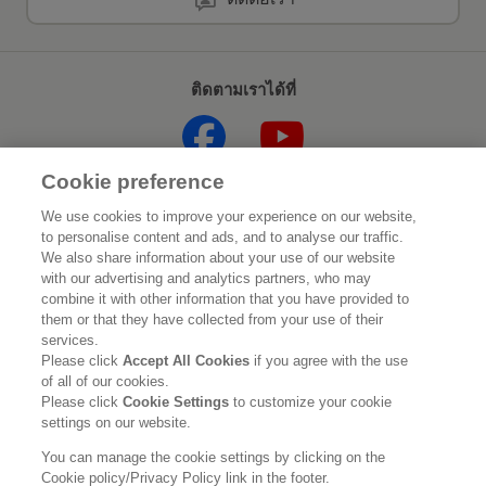
ติดตามเราได้ที่
Cookie preference
หน้าแรก
เกี่ยวกับคาโอ
We use cookies to improve your experience on our website,
to personalise content and ads, and to analyse our traffic.
ความยั่งยืน
นวัตกรรม
We also share information about your use of our website
with our advertising and analytics partners, who may
combine it with other information that you have provided to
แบรนด์ของเรา
ข่าวประชาสัมพันธ์
them or that they have collected from your use of their
services.
ร่วมงานกับเรา
Please click
Accept All Cookies
if you agree with the use
of all of our cookies.
Please click
Cookie Settings
to customize your cookie
คำชี้แจงทางกฎหมาย
นโยบายความเป็นส่วนตัว
settings on our website.
นโยบายการใช้สื่อสังคมออนไลน์
You can manage the cookie settings by clicking on the
Cookie policy/Privacy Policy link in the footer.