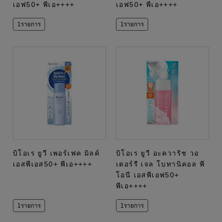
เอฟ50+ พีเอ++++
เอฟ50+ พีเอ++++
1รายการ
1รายการ
บิโอเร ยูวี เพอร์เฟค มิลค์
บิโอเร ยูวี อะควาริช วอ
เอสพีเอส50+ พีเอ++++
เตอร์รี เจล โบทานิคอล พี
โอนี เอสพีเอฟ50+
พีเอ++++
1รายการ
1รายการ