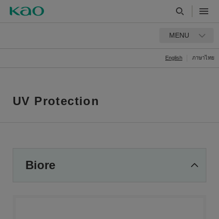
MENU
English
ภาษาไทย
UV Protection
Biore