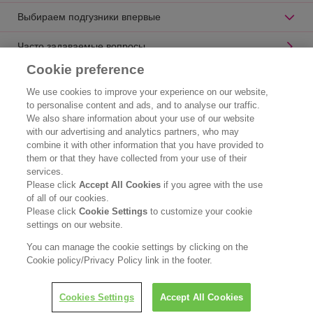
Выбираем подгузники впервые
Часто задаваемые вопросы
Cookie preference
Книга по уходу за новорожденными
We use cookies to improve your experience on our website,
Карта Сайта
to personalise content and ads, and to analyse our traffic.
We also share information about your use of our website
with our advertising and analytics partners, who may
Где купить
combine it with other information that you have provided to
them or that they have collected from your use of their
Kao Global Site
services.
Please click
Accept All Cookies
if you agree with the use
Кто мы
of all of our cookies.
Please click
Cookie Settings
to customize your cookie
Правовая информация
settings on our website.
Политика конфиденциальности
You can manage the cookie settings by clicking on the
Cookie policy/Privacy Policy link in the footer.
Copyright © Kao Corporation. All rights reserved.
Cookies Settings
Accept All Cookies