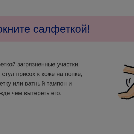
окните салфеткой!
ткой загрязненные участки,
 стул присох к коже на попке,
етку или ватный тампон и
жде чем вытереть его.