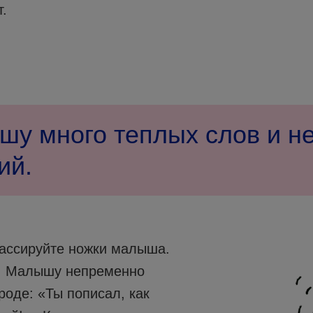
т.
шу много теплых слов и н
ий.
массируйте ножки малыша.
м! Малышу непременно
роде: «Ты пописал, как