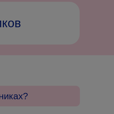
иков
зниках?