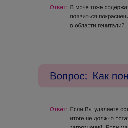
Ответ:
В моче тоже содержа
появиться покраснени
в области гениталий.
Вопрос:
Как по
Ответ:
Если Вы удаляете ост
итоге не должно ост
загрязнений. Если м