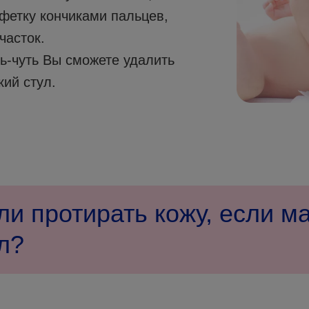
лфетку кончиками пальцев,
часток.
ь-чуть Вы сможете удалить
ий стул.
ли протирать кожу, если м
л?