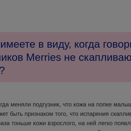
имеете в виду, когда говор
ников Merries не скаплива
?
огда меняли подгузник, что кожа на попке мал
ет быть признаком того, что испарения скапли
аза тоньше кожи взрослого, на ней легко появ