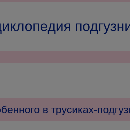
иклопедия подгузн
обенного в трусиках-подгу