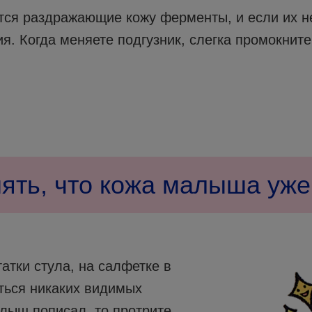
тся раздражающие кожу ферменты, и если их не
я. Когда меняете подгузник, слегка промокните
нять, что кожа малыша уже
атки стула, на салфетке в
аться никаких видимых
алыш пописал, то протрите