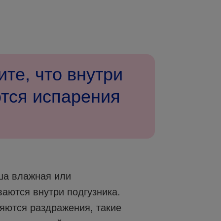
ите, что внутри
ются испарения
ыша влажная или
ваются внутри подгузника.
ляются раздражения, такие