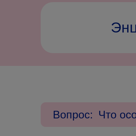
Энц
Вопрос:
Что ос