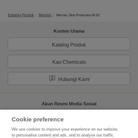
Katalog Produk
Merries
Merries Skin Protection M 50
Konten Utama
Katalog Produk
Kao Chemicals
Hubungi Kami
Akun Resmi Media Sosial
Cookie preference
We use cookies to improve your experience on our website,
to personalise content and ads, and to analyse our traffic.
Beranda
Tentang Kao