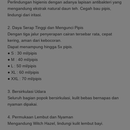
Perlindungan higienis dengan adanya lapisan antibakteri yang
mengandung ekstrak natural daun teh. Cegah bau pipis,
lindungi dari iritasi.
2. Daya Serap Tinggi dan Mengunci Pipis
Dengan tiga jalur penyerapan cairan tersebar rata, cepat
kering, aman dari kebocoran.
Dapat menampung hingga 5x pipis.
● S : 30 ml/pipis
● M : 40 ml/pipis
● L : 50 ml/pipis
● XL : 60 ml/pipis
● XXL : 70 ml/pipis
3. Bersirkulasi Udara
Seluruh bagian popok bersirkulasi, kulit bebas bernapas dan
nyaman dipakai.
4. Permukaan Lembut dan Nyaman
Mengandung Witch Hazel, lindungi kulit lembut bayi.