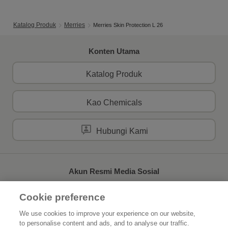
Katalog Produk
Merries
Merries Skin Protection L 26
Konten Utama
Katalog Produk
Kao Chemicals
Hubungi Kami
Akun Resmi Media Sosial
Cookie preference
We use cookies to improve your experience on our website,
to personalise content and ads, and to analyse our traffic.
Beranda
Tentang Kao