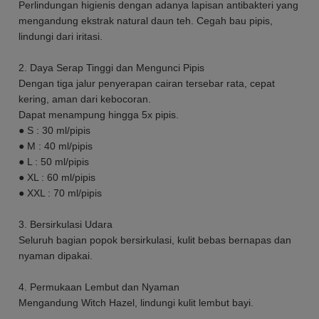
Perlindungan higienis dengan adanya lapisan antibakteri yang
mengandung ekstrak natural daun teh. Cegah bau pipis,
lindungi dari iritasi.
2. Daya Serap Tinggi dan Mengunci Pipis
Dengan tiga jalur penyerapan cairan tersebar rata, cepat
kering, aman dari kebocoran.
Dapat menampung hingga 5x pipis.
● S : 30 ml/pipis
● M : 40 ml/pipis
● L : 50 ml/pipis
● XL : 60 ml/pipis
● XXL : 70 ml/pipis
3. Bersirkulasi Udara
Seluruh bagian popok bersirkulasi, kulit bebas bernapas dan
nyaman dipakai.
4. Permukaan Lembut dan Nyaman
Mengandung Witch Hazel, lindungi kulit lembut bayi.