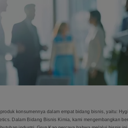
roduk konsumennya dalam empat bidang bisnis, yaitu: Hygi
metics. Dalam Bidang Bisnis Kimia, kami mengembangkan be
tuhan industri. Grup Kao percaya bahwa melalui bisnis ini 