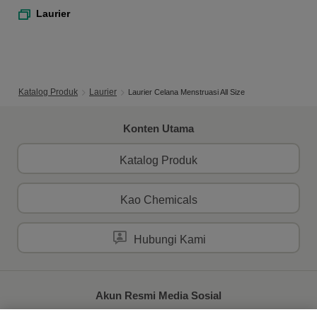
Laurier
Katalog Produk
Laurier
Laurier Celana Menstruasi All Size
Konten Utama
Katalog Produk
Kao Chemicals
Hubungi Kami
Akun Resmi Media Sosial