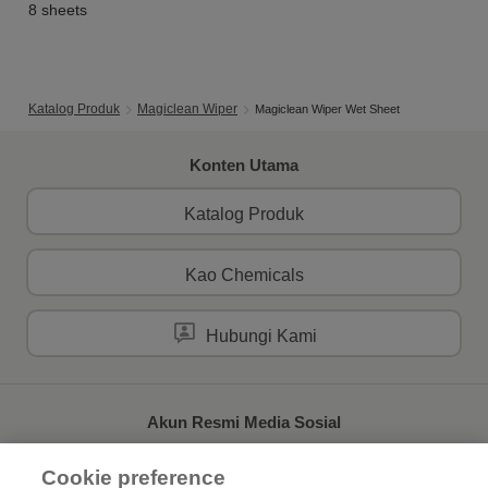
8 sheets
Katalog Produk
Magiclean Wiper
Magiclean Wiper Wet Sheet
Konten Utama
Katalog Produk
Kao Chemicals
Hubungi Kami
Akun Resmi Media Sosial
Cookie preference